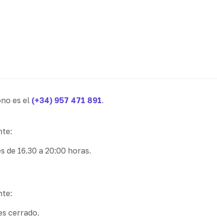
ono es el
(+34) 957 471 891
.
nte:
s de 16.30 a 20:00 horas.
nte:
es cerrado.